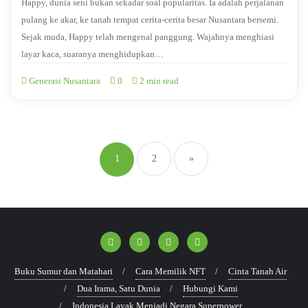
Happy, dunia seni bukan sekadar soal popularitas. Ia adalah perjalanan
pulang ke akar, ke tanah tempat cerita-cerita besar Nusantara bersemi.
Sejak muda, Happy telah mengenal panggung. Wajahnya menghiasi
layar kaca, suaranya menghidupkan…
Generasi Nusantara
0
2 min read
1
2
»
Buku Sumur dan Matahari
Cara Memilik NFT
Cinta Tanah Air
Dua Irama, Satu Dunia
Hubungi Kami
Indonesia Layak Menjadi Negara Superpower