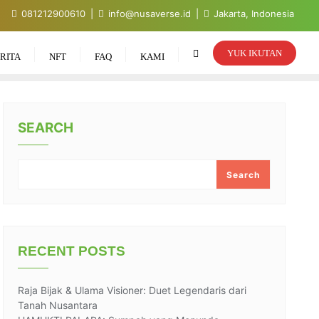
081212900610
info@nusaverse.id
Jakarta, Indonesia
YUK IKUTAN
RITA
NFT
FAQ
KAMI
SEARCH
Search
RECENT POSTS
Raja Bijak & Ulama Visioner: Duet Legendaris dari
Tanah Nusantara