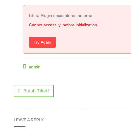
Litera Plugin encountered an error
Cannot access 'y' before initialization
Try Again
admin
Butuh Tiket?
LEAVE A REPLY